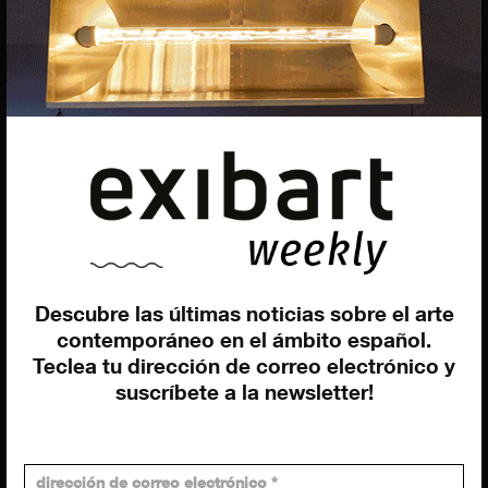
Marcello Moi
EXIBART SPAIN, S.L.U.
AVINGUDA ROMA, 12
08015 BARCELONA
CIF: B06956841
Descubre las últimas noticias sobre el arte
Suscríbete a la newsletter
contemporáneo en el ámbito español.
Contacto
Utilizamos cookies para ofrecerte la mejor experiencia en
Teclea tu dirección de correo electrónico y
nuestra web.
suscríbete a la newsletter!
Puedes aprender más sobre qué cookies utilizamos o
desactivarlas en los
ajustes
.
Política de privacidad
©exibart 2026 - web design and
development by
Infmedia
Aceptar