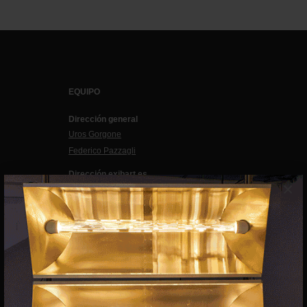
EQUIPO
Dirección general
Uros Gorgone
Federico Pazzagli
Dirección exibart.es
×
Carolina Ciuti
Administración
Evelyn Parretti
Marketing
Francesca Grismondi
Programación y diseño web
Giovanni Costante