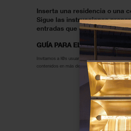
Inserta una residencia o una co
Sigue las instrucciones propo
entradas que cumplan con los r
GUÍA PARA EL CORRECTO US
Invitamos a l@s usuari@s a corroborar la exacti
contenidos en más de un campo.