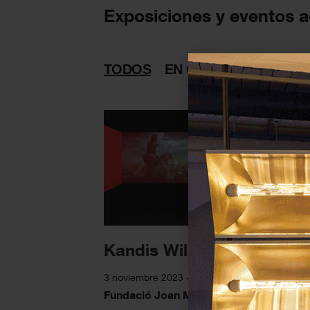
Exposiciones y eventos a
TODOS
EN CURSO
PASADAS
Kandis Williams. ‘Death of
3 noviembre 2023 - 21 enero 2024
Fundació Joan Miró