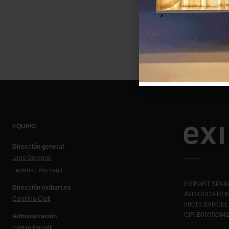
EQUIPO
Dirección general
Uros Gorgone
Federico Pazzagli
EXIBART SPAIN,
Dirección exibart.es
AVINGUDA ROM
Carolina Ciuti
08015 BARCE
CIF: B0695684
Administración
Evelyn Parretti