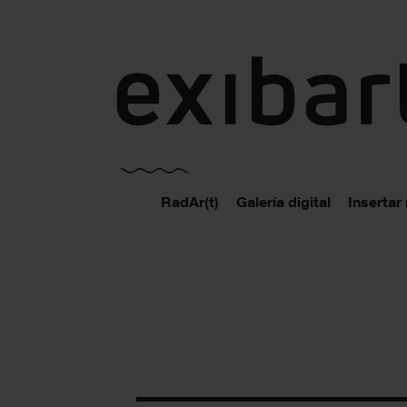
exibart.es
RadAr(t)
Galería digital
Insertar