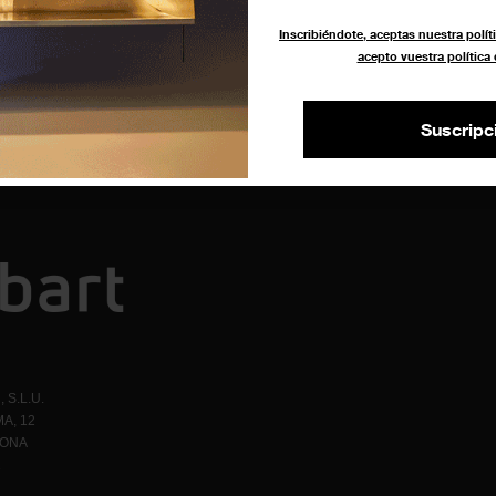
Inscribiéndote, aceptas nuestra políti
acepto vuestra política
Suscripc
 S.L.U.
A, 12
LONA
1