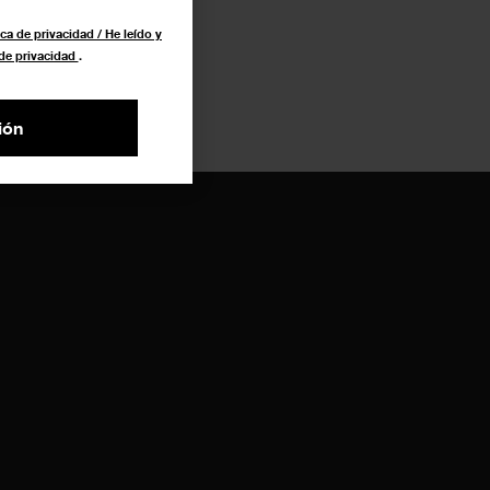
ca de privacidad / He leído y
 de privacidad
.
ión