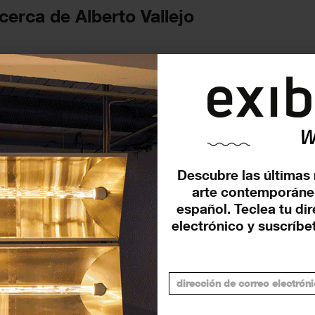
cerca de Alberto Vallejo
FUTURAS
Descubre las últimas 
arte contemporáne
español. Teclea tu di
electrónico y suscríbet
 A’