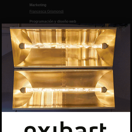
Marketing
Francesca Grismondi
Programación y diseño web
×
Giovanni Costante
Marcello Moi
EXIBART SPAIN, S.L.U.
AVINGUDA ROMA, 12
08015 BARCELONA
CIF: B06956841
Suscríbete a la newsletter
Contacto
Utilizamos cookies para ofrecerte la mejor experiencia en