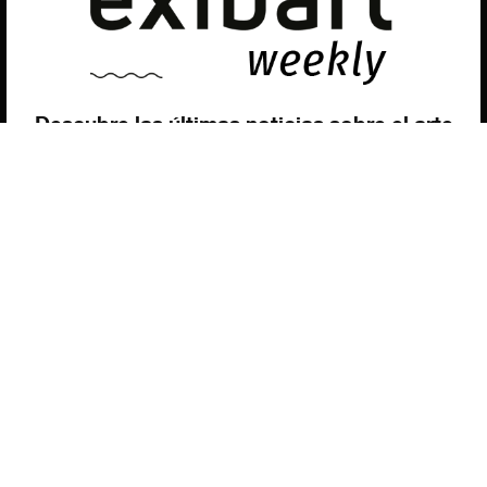
nuestra web.
Puedes aprender más sobre qué cookies utilizamos o
desactivarlas en los
ajustes
.
Política de privacidad
©exibart 2026 - web design and
development by
Infmedia
Aceptar
Descubre las últimas noticias sobre el arte
contemporáneo en el ámbito español.
Teclea tu dirección de correo electrónico y
suscríbete a la newsletter!
Inscribiéndote, aceptas nuestra política de privacidad / He leído y acepto
vuestra política de privacidad
.
Suscripción