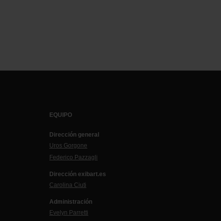
EQUIPO
Dirección general
Uros Gorgone
Federico Pazzagli
Dirección exibart.es
Carolina Ciuti
Administración
Evelyn Parretti