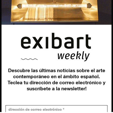
Marcello Moi
EXIBART SPAIN, S.L.U.
AVINGUDA ROMA, 12
08015 BARCELONA
CIF: B06956841
Descubre las últimas noticias sobre el arte
Suscríbete a la newsletter
contemporáneo en el ámbito español.
Contacto
Utilizamos cookies para ofrecerte la mejor experiencia en
Teclea tu dirección de correo electrónico y
nuestra web.
suscríbete a la newsletter!
Puedes aprender más sobre qué cookies utilizamos o
desactivarlas en los
ajustes
.
Política de privacidad
©exibart 2026 - web design and
development by
Infmedia
Aceptar