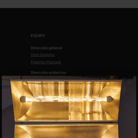
EQUIPO
Dirección general
Uros Gorgone
Federico Pazzagli
Dirección exibart.es
Carolina Ciuti
×
Administración
Evelyn Parretti
Marketing
Francesca Grismondi
Programación y diseño web
Giovanni Costante