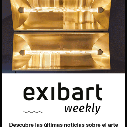
Dirección general
Uros Gorgone
Federico Pazzagli
Dirección exibart.es
Carolina Ciuti
Administración
Evelyn Parretti
Marketing
Francesca Grismondi
Programación y diseño web
Giovanni Costante
Marcello Moi
Descubre las últimas noticias sobre el arte