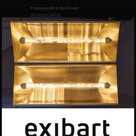
Programación y diseño web
Giovanni Costante
×
Marcello Moi
EXIBART SPAIN, S.L.U.
AVINGUDA ROMA, 12
08015 BARCELONA
CIF: B06956841
Suscríbete a la newsletter
Contacto
Utilizamos cookies para ofrecerte la mejor experiencia en
nuestra web.
Puedes aprender más sobre qué cookies utilizamos o
desactivarlas en los
ajustes
.