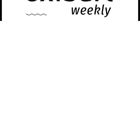
Política de privacidad
©exibart 2026 - web design and
development by
Infmedia
Aceptar
Descubre las últimas noticias sobre el arte
contemporáneo en el ámbito español.
Teclea tu dirección de correo electrónico y
suscríbete a la newsletter!
Inscribiéndote, aceptas nuestra política de privacidad / He leído y acepto
vuestra política de privacidad
.
Suscripción