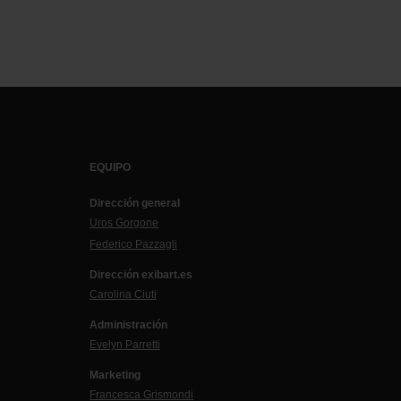
EQUIPO
Dirección general
Uros Gorgone
Federico Pazzagli
Dirección exibart.es
Carolina Ciuti
Administración
Evelyn Parretti
Marketing
Francesca Grismondi