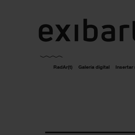
exibart.es
RadAr(t)
Galería digital
Insertar