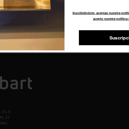
Espai Souvenir
Inscribiéndote, aceptas nuestra políti
acepto vuestra política
Suscripc
 S.L.U.
A, 12
LONA