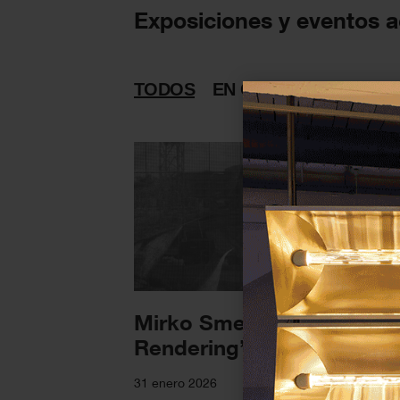
Exposiciones y eventos 
TODOS
EN CURSO
PASADAS
Mirko Smerdel – ‘Utopia
Rendering’
31 enero 2026