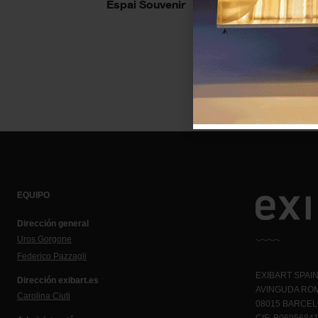
Espai Souvenir
EQUIPO
Dirección general
Uros Gorgone
Federico Pazzagli
EXIBART SPAIN,
Dirección exibart.es
AVINGUDA ROM
Carolina Ciuti
08015 BARCE