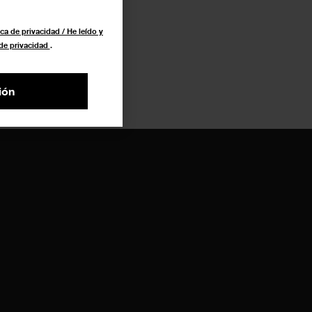
ca de privacidad / He leído y
 de privacidad
.
ión