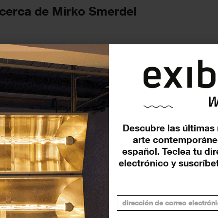
acerca de Mirko Smerdel
FUTURAS
Descubre las últimas 
arte contemporáne
español. Teclea tu di
electrónico y suscríbet
Exposición colectiva –
‘Ficción compartida’
15 enero - 7 febrero 2026