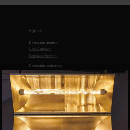
EQUIPO
Dirección general
Uros Gorgone
Federico Pazzagli
Dirección exibart.es
Carolina Ciuti
×
Administración
Evelyn Parretti
Marketing
Francesca Grismondi
Programación y diseño web
Giovanni Costante
Marcello Moi