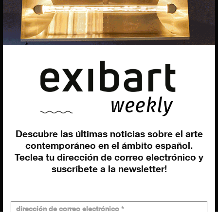
EXIBART SPAIN, S.L.U.
AVINGUDA ROMA, 12
08015 BARCELONA
CIF: B06956841
Descubre las últimas noticias sobre el arte
Suscríbete a la newsletter
contemporáneo en el ámbito español.
Contacto
Utilizamos cookies para ofrecerte la mejor experiencia en
Teclea tu dirección de correo electrónico y
nuestra web.
Puedes aprender más sobre qué cookies utilizamos o
suscríbete a la newsletter!
desactivarlas en los
ajustes
.
Política de privacidad
©exibart 2026 - web design and
development by
Infmedia
Aceptar