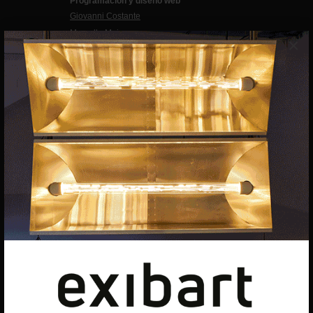
Programación y diseño web
Giovanni Costante
Marcello Moi
×
EXIBART SPAIN, S.L.U.
AVINGUDA ROMA, 12
08015 BARCELONA
CIF: B06956841
Suscríbete a la newsletter
Contacto
Utilizamos cookies para ofrecerte la mejor experiencia en
nuestra web.
Puedes aprender más sobre qué cookies utilizamos o
desactivarlas en los
ajustes
.
Política de privacidad
©exibart 2026 - web design and