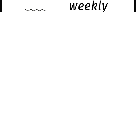
development by
Infmedia
Aceptar
Descubre las últimas noticias sobre el arte
contemporáneo en el ámbito español.
Teclea tu dirección de correo electrónico y
suscríbete a la newsletter!
Inscribiéndote, aceptas nuestra política de privacidad / He leído y acepto
vuestra política de privacidad
.
Suscripción