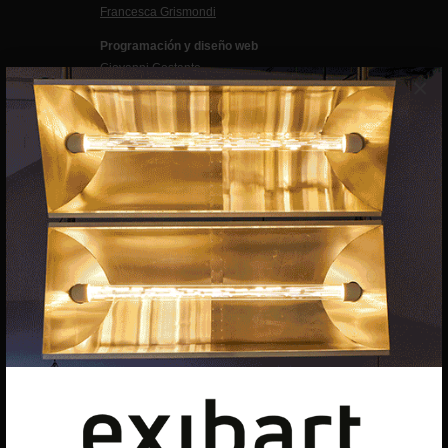
Francesca Grismondi
Programación y diseño web
Giovanni Costante
×
Marcello Moi
EXIBART SPAIN, S.L.U.
AVINGUDA ROMA, 12
08015 BARCELONA
CIF: B06956841
Suscríbete a la newsletter
Contacto
Utilizamos cookies para ofrecerte la mejor experiencia en
nuestra web.
Puedes aprender más sobre qué cookies utilizamos o