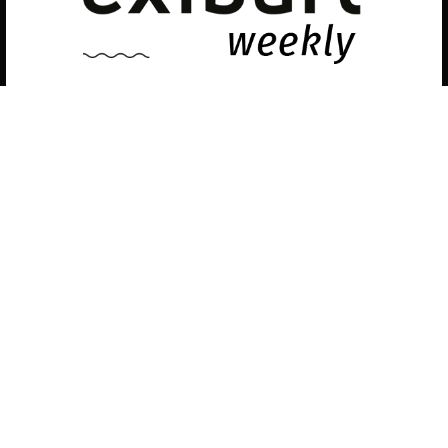
desactivarlas en los
ajustes
.
Política de privacidad
©exibart 2026 - web design and
development by
Infmedia
Aceptar
Descubre las últimas noticias sobre el arte
contemporáneo en el ámbito español.
Teclea tu dirección de correo electrónico y
suscríbete a la newsletter!
Inscribiéndote, aceptas nuestra política de privacidad / He leído y acepto
vuestra política de privacidad
.
Suscripción