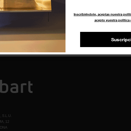
Inscribiéndote, aceptas nuestra políti
acepto vuestra política
Suscripc
 S.L.U.
A, 12
LONA