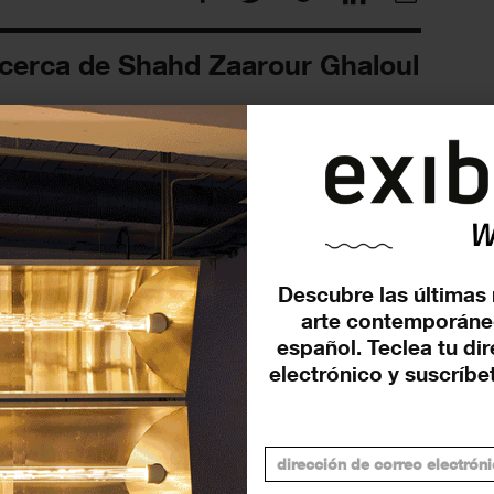
acerca de Shahd Zaarour Ghaloul
FUTURAS
Descubre las últimas 
arte contemporáne
español. Teclea tu di
electrónico y suscríbet
en’