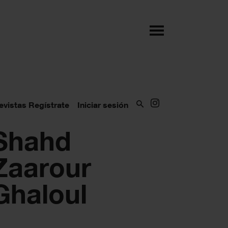
evistas
Regístrate
Iniciar sesión
Shahd
Zaarour
Ghaloul