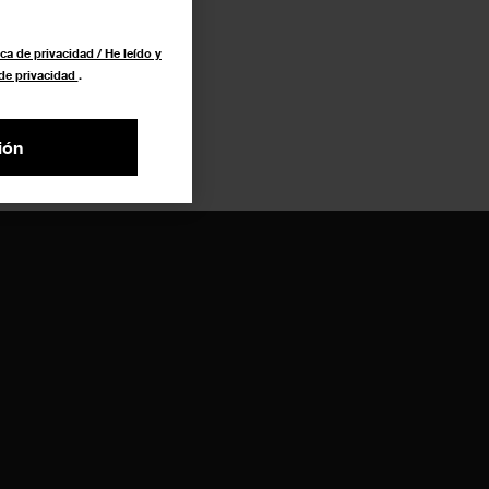
ca de privacidad / He leído y
 de privacidad
.
ión