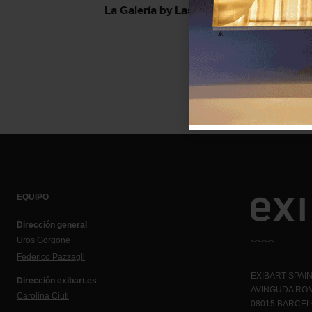
La Galería by Lastcrit
EQUIPO
Dirección general
Uros Gorgone
Federico Pazzagli
EXIBART SPAIN,
Dirección exibart.es
AVINGUDA ROM
Carolina Ciuti
08015 BARCE