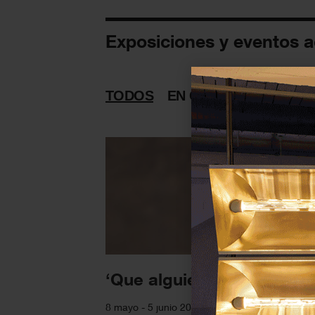
Exposiciones y eventos 
TODOS
EN CURSO
PASADAS
‘Que alguien llame a algui
8 mayo - 5 junio 2025