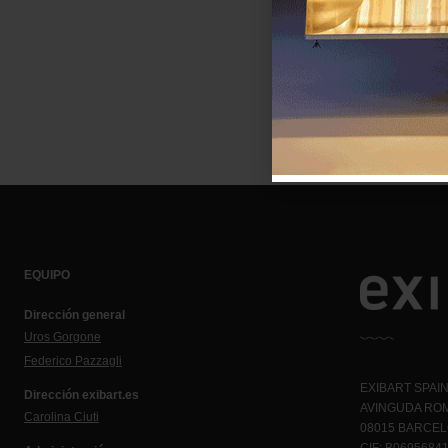
EQUIPO
Dirección general
Uros Gorgone
Federico Pazzagli
EXIBART SPAIN,
Dirección exibart.es
AVINGUDA ROM
Carolina Ciuti
08015 BARCE