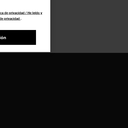
ca de privacidad / He leído y
 de privacidad
.
ión