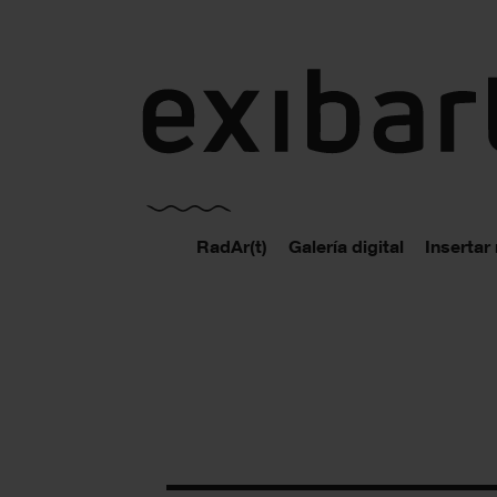
exibart.es
RadAr(t)
Galería digital
Insertar