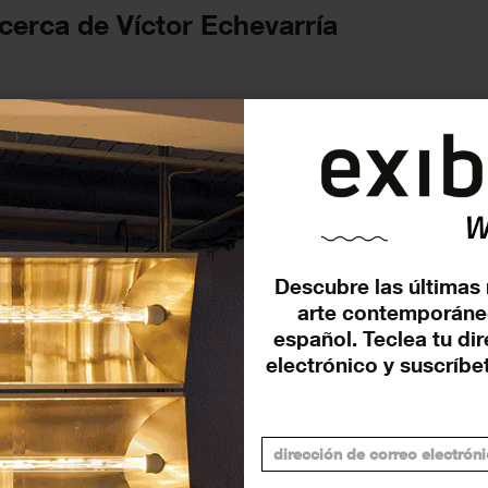
cerca de Víctor Echevarría
FUTURAS
Descubre las últimas 
arte contemporáne
español. Teclea tu di
electrónico y suscríbet
Víctor Echevarría – ‘DONDE
SE TOCAN’
19 septiembre - 31 octubre 2025