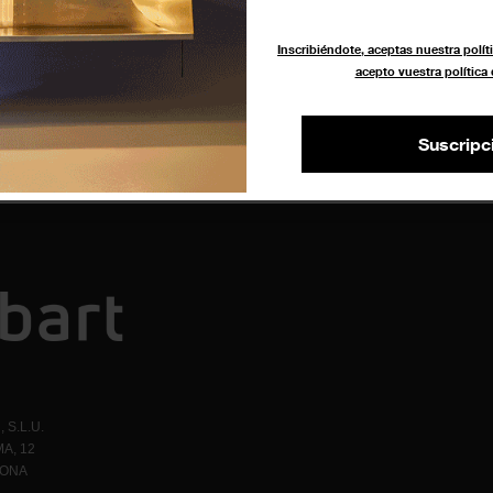
La Inversa
Inscribiéndote, aceptas nuestra políti
acepto vuestra política
Suscripc
 S.L.U.
A, 12
LONA