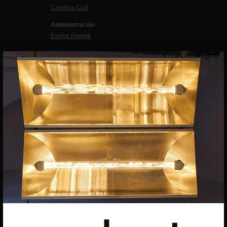
Carolina Ciuti
Administración
Evelyn Parretti
Marketing
×
Francesca Grismondi
Programación y diseño web
Giovanni Costante
Marcello Moi
EXIBART SPAIN, S.L.U.
AVINGUDA ROMA, 12
08015 BARCELONA
CIF: B06956841