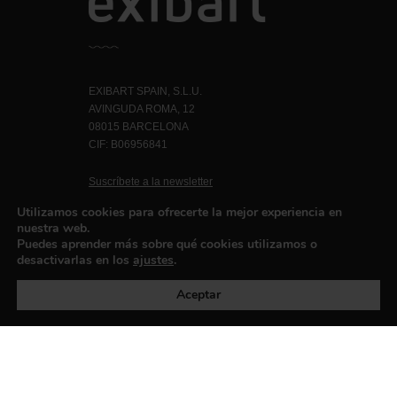
EXIBART SPAIN, S.L.U.
AVINGUDA ROMA, 12
08015 BARCELONA
CIF: B06956841
Suscríbete a la newsletter
Contacto
Utilizamos cookies para ofrecerte la mejor experiencia en
nuestra web.
Puedes aprender más sobre qué cookies utilizamos o
desactivarlas en los
ajustes
.
Política de privacidad
©exibart 2026 - web design and
development by
Infmedia
Aceptar