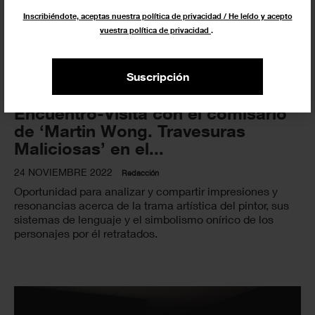
Inscribiéndote, aceptas nuestra política de privacidad / He leído y acepto
vuestra política de privacidad
.
Suscripción
Encuentro-Visita con el comisario
de ‘Martin Wong. Travesuras
Maliciosas’ en el...
24 NOVIEMBRE 2022
Redacción
Oportunidad para analizar y compartir impresiones y
resonancias acerca de la trama artística del pintor, sus
sistemas de lenguaje y el simbolismo onírico de los
personajes por él retratados.