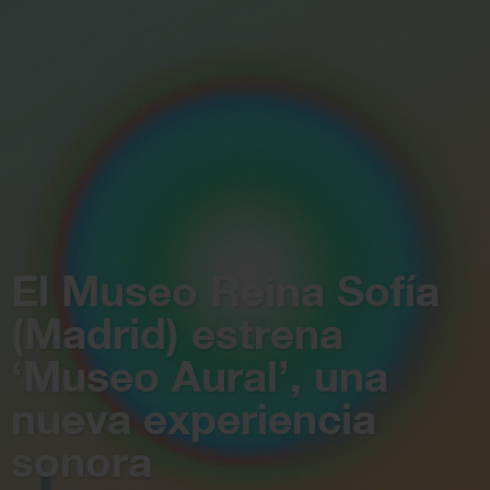
El Museo Reina Sofía
(Madrid) estrena
‘Museo Aural’, una
nueva experiencia
sonora