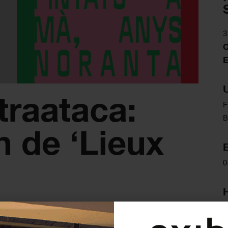
3
traataca:
F
B
 de ‘Lieux
0
2
o, 2009, Camerún) + Conversación con Jean-Marie
clo de cine «África contraataca» acompaña la