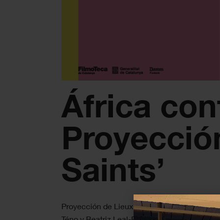
África con
Proyección
Saints’
Proyección de Lieux Saints (Jean-Marie Tén
Téno y Beatriz Leal-Riesco, comisaria. El ci