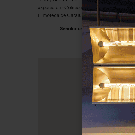
exposición «Colisión extrema», comisariada p
Filmoteca de Cataluña.
Señalar un evento