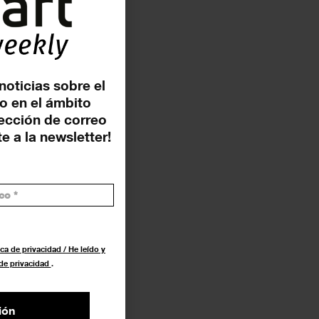
nlaces oficiales
Web
noticias sobre el
o en el ámbito
rección de correo
e a la newsletter!
ca de privacidad / He leído y
 de privacidad
.
ión