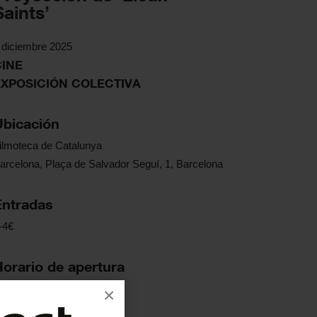
Saints’
 diciembre 2025
CINE
EXPOSICIÓN COLECTIVA
Ubicación
ilmoteca de Catalunya
arcelona, Plaça de Salvador Seguí, 1, Barcelona
Entradas
-4€
Horario de apertura
0h
×