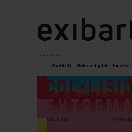
exibart.es
RadAr(t)
Galería digital
Insertar