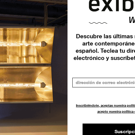
E
or Beatriz Leal-Riesco, que se puede visitar en la
Descubre las últimas 
arte contemporáne
español. Teclea tu di
electrónico y suscríbet
Inscribiéndote, aceptas nuestra políti
acepto vuestra política
Suscripc