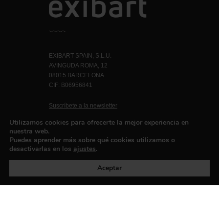
EXIBART SPAIN, S.L.U.
AVINGUDA ROMA, 12
08015 BARCELONA
CIF: B06956841
Suscríbete a la newsletter
Contacto
Utilizamos cookies para ofrecerte la mejor experiencia en
nuestra web.
Puedes aprender más sobre qué cookies utilizamos o
desactivarlas en los
ajustes
.
Política de privacidad
©exibart 2026 - web design and
development by
Infmedia
Aceptar