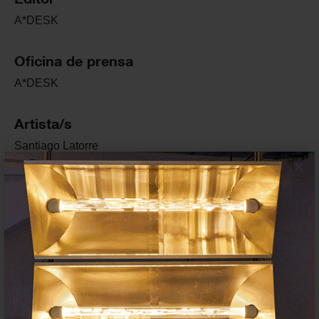
A*DESK
Oficina de prensa
A*DESK
Artista/s
Santiago
Latorre
×
Nieves
Arilla
Comisariado
A*DESK. Critical Thinking
Montse
Badia
María
Muñoz
Autor de texto crítico