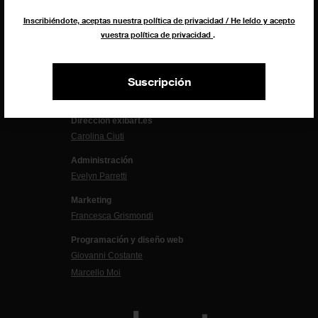
Inscribiéndote, aceptas nuestra política de privacidad / He leído y acepto
vuestra política de privacidad
.
EQUIPO
Dirección general
Suscripción
Uros Gorgone
Federico Pazzagli
Dirección exibart.es
Carolina Ciuti
Administración
Evelyn Parretti
Marketing
Francesca Grismondi
Programación y diseño web
Giovanni Costante
Marcello Moi