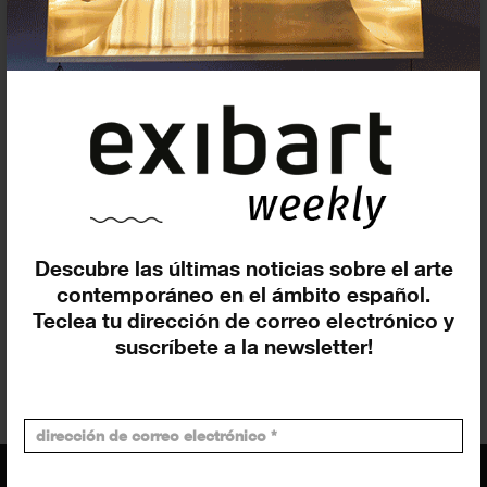
A*DESK. Critical Thinking
Montse
Badia
María
Muñoz
Comunicación
Media partner
Sala Apolo
MIRA Festival
Descubre las últimas noticias sobre el arte
contemporáneo en el ámbito español.
Producción - Organización
Teclea tu dirección de correo electrónico y
suscríbete a la newsletter!
A*DESK. Critical Thinking