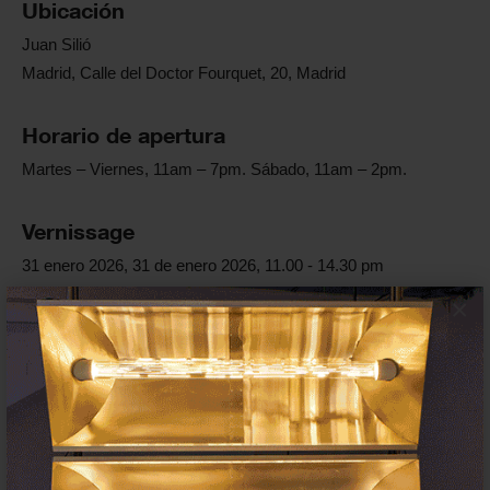
Ubicación
Juan Silió
Madrid, Calle del Doctor Fourquet, 20, Madrid
Horario de apertura
Martes – Viernes, 11am – 7pm. Sábado, 11am – 2pm.
Vernissage
31 enero 2026, 31 de enero 2026, 11.00 - 14.30 pm
×
Enlaces oficiales
Web
Artista/s
Carlos
Irijalba