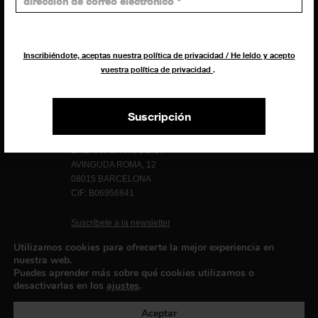
Giovanni Costante
Marcello Moi
Inscribiéndote, aceptas nuestra política de privacidad / He leído y acepto
vuestra política de privacidad
.
Suscripción
EXIBART SPAIN, S.L.U.
AVINGUDA ROMA, 12
08015 BARCELONA
CIF: B06956841
Suscríbete a la newsletter
Contacto
Utilizamos cookies para ofrecerte la mejor experiencia en
nuestra web.
Puedes aprender más sobre qué cookies utilizamos o
desactivarlas en los
ajustes
.
Política de privacidad
©exibart 2026 - web design and
development by
Infmedia
Aceptar