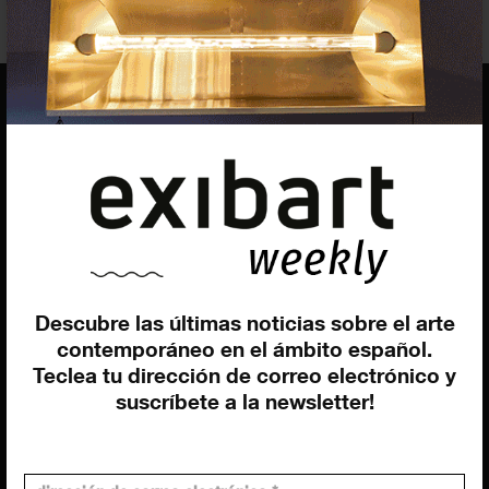
EQUIPO
Dirección general
Uros Gorgone
Federico Pazzagli
Dirección exibart.es
Carolina Ciuti
Descubre las últimas noticias sobre el arte
contemporáneo en el ámbito español.
Administración
Teclea tu dirección de correo electrónico y
Evelyn Parretti
suscríbete a la newsletter!
Marketing
Francesca Grismondi
Programación y diseño web