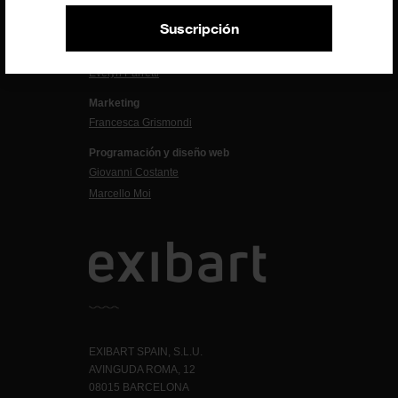
Dirección exibart.es
Carolina Ciuti
Suscripción
Administración
Evelyn Parretti
Marketing
Francesca Grismondi
Programación y diseño web
Giovanni Costante
Marcello Moi
EXIBART SPAIN, S.L.U.
AVINGUDA ROMA, 12
08015 BARCELONA