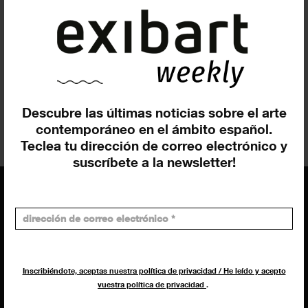
Patrocinador
Laie
Ron Barceló
Catalunya Film Festivals
Filmin
The Social Hub
Descubre las últimas noticias sobre el arte
contemporáneo en el ámbito español.
Teclea tu dirección de correo electrónico y
suscríbete a la newsletter!
EQUIPO
Dirección general
Inscribiéndote, aceptas nuestra política de privacidad / He leído y acepto
Uros Gorgone
vuestra política de privacidad
.
Federico Pazzagli