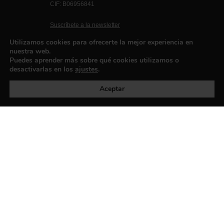
CIF: B06956841
Suscríbete a la newsletter
Contacto
Utilizamos cookies para ofrecerte la mejor experiencia en
nuestra web.
Puedes aprender más sobre qué cookies utilizamos o
desactivarlas en los
ajustes
.
Política de privacidad
©exibart 2026 - web design and
development by
Infmedia
Aceptar