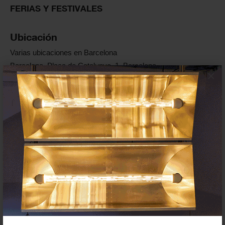
FERIAS Y FESTIVALES
Ubicación
Varias ubicaciones en Barcelona
Barcelona, Plaça de Catalunya, 1, Barcelona
×
Enlaces oficiales
Web
Media partner
metrópolis
Televisión Española
iCat - Catalunya Ràdio
exibart.es
A*DESK