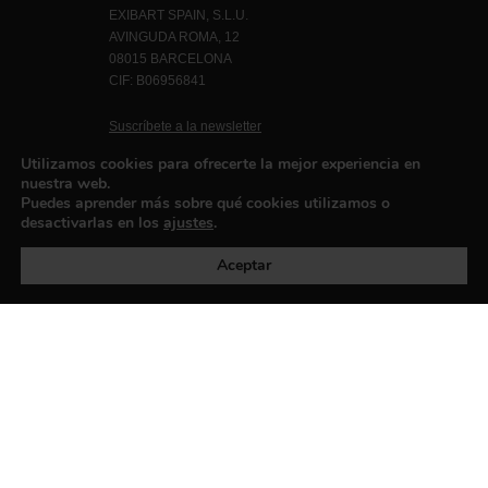
EXIBART SPAIN, S.L.U.
AVINGUDA ROMA, 12
08015 BARCELONA
CIF: B06956841
Suscríbete a la newsletter
Contacto
Utilizamos cookies para ofrecerte la mejor experiencia en
nuestra web.
Puedes aprender más sobre qué cookies utilizamos o
desactivarlas en los
ajustes
.
Política de privacidad
©exibart 2026 - web design and
development by
Infmedia
Aceptar