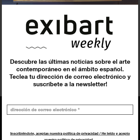
Web
Artista/s
Katja
Meirowsky
Comisariado
Descubre las últimas noticias sobre el arte
Bartomeu
Marí
contemporáneo en el ámbito español.
Imma
Prieto
Teclea tu dirección de correo electrónico y
suscríbete a la newsletter!
EQUIPO
Inscribiéndote, aceptas nuestra política de privacidad / He leído y acepto
Dirección general
vuestra política de privacidad
.