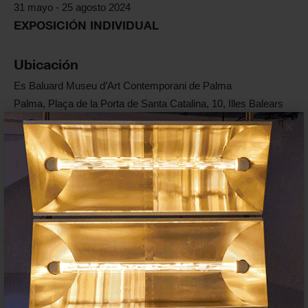
31 mayo - 25 agosto 2024
EXPOSICIÓN INDIVIDUAL
Ubicación
Es Baluard Museu d’Art Contemporani de Palma
Palma, Plaça de la Porta de Santa Catalina, 10, Illes Balears
×
Entradas
Entrada general a museo 6,00 €. Entrada a exposición
temporal 4,00 €
Horario de apertura
Martes a sábado de 10h a 20h. Domingo de 10h a 15h. Lunes,
cerrado.
Enlaces oficiales