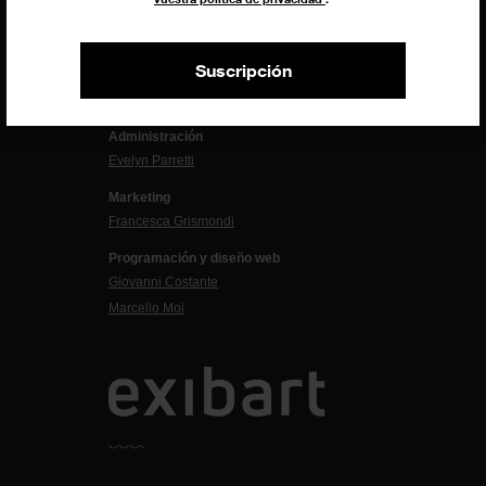
Uros Gorgone
Federico Pazzagli
Suscripción
Dirección exibart.es
Carolina Ciuti
Administración
Evelyn Parretti
Marketing
Francesca Grismondi
Programación y diseño web
Giovanni Costante
Marcello Moi