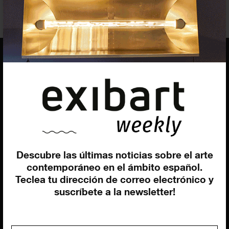
EQUIPO
Dirección general
Uros Gorgone
Federico Pazzagli
Dirección exibart.es
Descubre las últimas noticias sobre el arte
Carolina Ciuti
contemporáneo en el ámbito español.
Administración
Teclea tu dirección de correo electrónico y
Evelyn Parretti
suscríbete a la newsletter!
Marketing
Francesca Grismondi