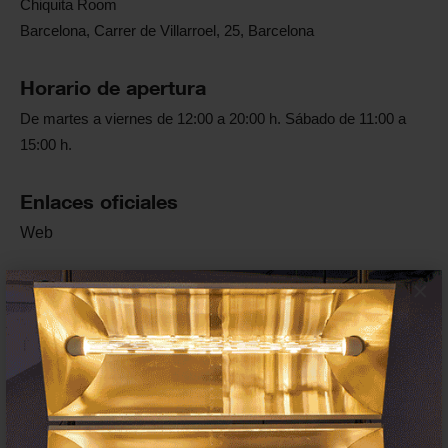
Chiquita Room
Barcelona, Carrer de Villarroel, 25, Barcelona
Horario de apertura
De martes a viernes de 12:00 a 20:00 h. Sábado de 11:00 a
15:00 h.
Enlaces oficiales
Web
×
Artista/s
Linda
Sanchez
Baptiste
Croze
Producción - Organización
Chiquita Room