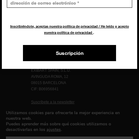
Programación y diseño web
Giovanni Costante
Marcello Moi
Inscribiéndote, aceptas nuestra política de privacidad / He leído y acepto
vuestra política de privacidad
.
Suscripción
EXIBART SPAIN, S.L.U.
AVINGUDA ROMA, 12
08015 BARCELONA
CIF: B06956841
Suscríbete a la newsletter
Contacto
Utilizamos cookies para ofrecerte la mejor experiencia en
nuestra web.
Puedes aprender más sobre qué cookies utilizamos o
desactivarlas en los
ajustes
.
Política de privacidad
©exibart 2026 - web design and