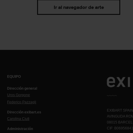
Ir al navegador de arte
EQUIPO
Dirección general
Uros Gorgone
Federico Pazzagli
EXIBART SPAIN,
Dirección exibart.es
AVINGUDA ROM
Carolina Ciuti
08015 BARCE
CIF: B0695684
Administración