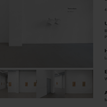
4
B
P
L
E
A
M