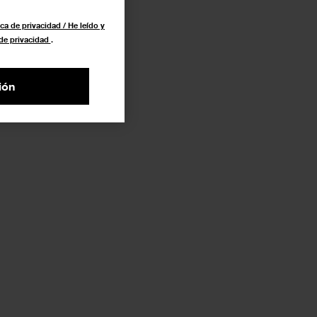
ca de privacidad / He leído y
 de privacidad
.
ión