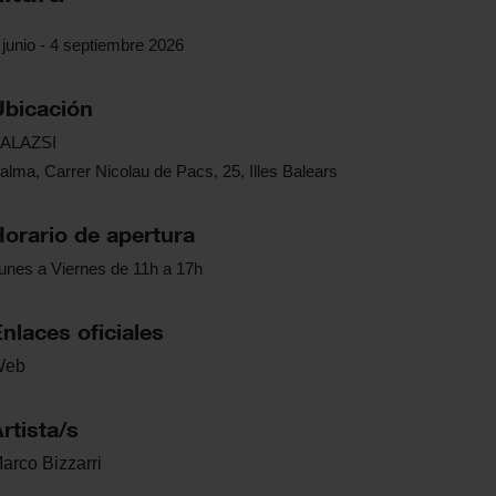
 junio - 4 septiembre 2026
Ubicación
ALAZSI
alma, Carrer Nicolau de Pacs, 25, Illes Balears
Horario de apertura
unes a Viernes de 11h a 17h
nlaces oficiales
Web
rtista/s
arco
Bizzarri