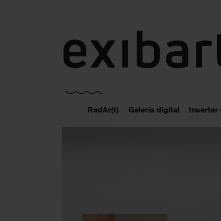
exibart.es
RadAr(t)
Galería digital
Insertar