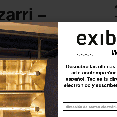
arri –
A
E
ura’
Descubre las últimas 
 suspensión y escaleras industriales sin destino. Una
arte contemporáne
ia y las ruinas del extractivismo.
español. Teclea tu di
electrónico y suscríbet
Señalar un evento