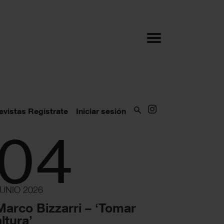
evistas
Regístrate
Iniciar sesión
04
UNIO 2026
Marco Bizzarri – ‘Tomar
altura’