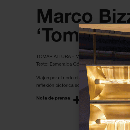
Marco Bizz
‘Tomar alt
TOMAR ALTURA – Marco Bizzarri
Texto: Esmeralda Gómez Galera
Viajes por el norte de Chile, polvo minero en
reflexión pictórica sobre lo efímero, la memor
Nota de prensa