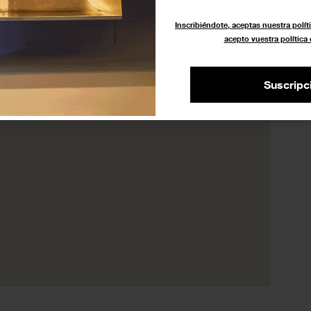
Inscribiéndote, aceptas nuestra políti
acepto vuestra política
Suscripc