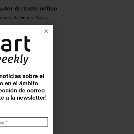
utor de texto crítico
smeralda
Gómez Galera
×
noticias sobre el
o en el ámbito
rección de correo
e a la newsletter!