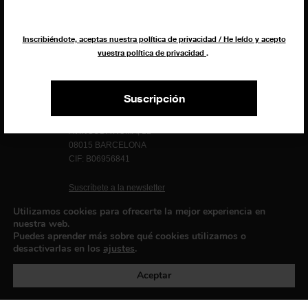
Inscribiéndote, aceptas nuestra política de privacidad / He leído y acepto
vuestra política de privacidad
.
Suscripción
EXIBART SPAIN, S.L.U.
AVINGUDA ROMA, 12
08015 BARCELONA
CIF: B06956841
Suscríbete a la newsletter
Contacto
Utilizamos cookies para ofrecerte la mejor experiencia en
nuestra web.
Puedes aprender más sobre qué cookies utilizamos o
desactivarlas en los
ajustes
.
Política de privacidad
©exibart 2026 - web design and
development by
Infmedia
Aceptar