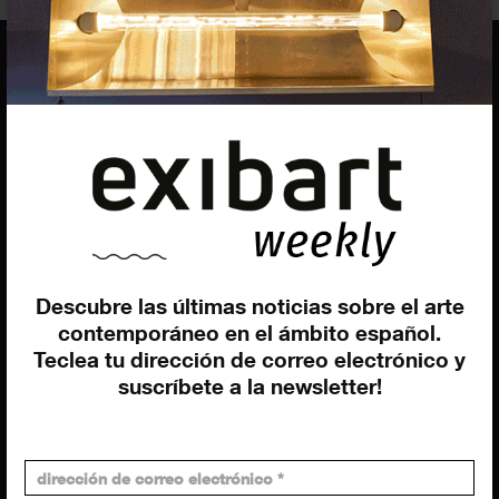
EQUIPO
Dirección general
Uros Gorgone
Federico Pazzagli
Dirección exibart.es
Carolina Ciuti
Descubre las últimas noticias sobre el arte
Administración
contemporáneo en el ámbito español.
Evelyn Parretti
Teclea tu dirección de correo electrónico y
Marketing
suscríbete a la newsletter!
Francesca Grismondi
Programación y diseño web
Giovanni Costante
Marcello Moi