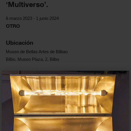
‘Multiverso’.
6 marzo 2023 - 1 junio 2024
OTRO
Ubicación
Museo de Bellas Artes de Bilbao
Bilbo, Museo Plaza, 2, Bilbo
Enlaces oficiales
×
Web
Artista/s
Nadia
Hotait