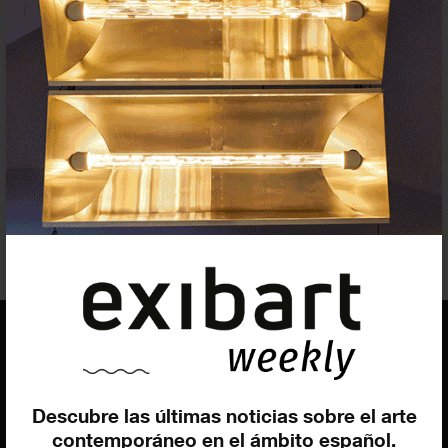
Vernissage
15 marzo 2025, 12 h
Enlaces oficiales
Web
Artista/s
Pere
Noguera
EQUIPO
Descubre las últimas noticias sobre el arte
Dirección general
contemporáneo en el ámbito español.