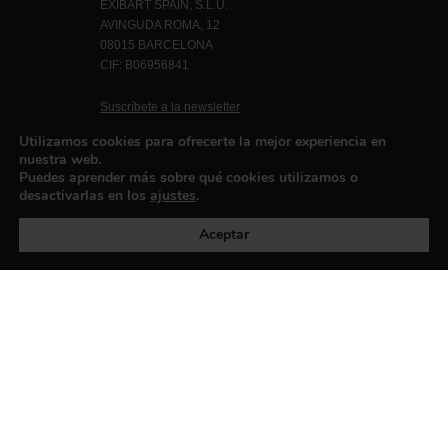
EXIBART SPAIN, S.L.U.
AVINGUDA ROMA, 12
08015 BARCELONA
CIF: B06956841
Suscríbete a la newsletter
Contacto
Utilizamos cookies para ofrecerte la mejor experiencia en
nuestra web.
Puedes aprender más sobre qué cookies utilizamos o
desactivarlas en los
ajustes
.
Política de privacidad
©exibart 2026 - web design and
development by
Infmedia
Aceptar