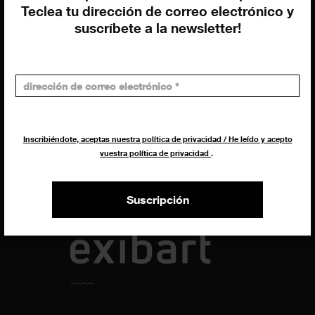
Uros Gorgone
Teclea tu dirección de correo electrónico y
Federico Pazzagli
suscríbete a la newsletter!
Dirección exibart.es
Carolina Ciuti
Administración
Evelyn Parretti
Marketing
Francesca Grismondi
Inscribiéndote, aceptas nuestra política de privacidad / He leído y acepto
vuestra política de privacidad
.
Programación y diseño web
Giovanni Costante
Marcello Moi
Suscripción