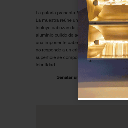
La galería presenta
Mirror in a Mirror
, la nue
La muestra reúne un total de 18 obras realiz
incluye cabezas de gran formato ejecutadas e
aluminio pulido de acabado brillante, tres p
una imponente cabeza de resina negra de gran
no responde a un criterio meramente técnico,
superficie se comporta como una “piel” distin
identidad.
Señalar un evento