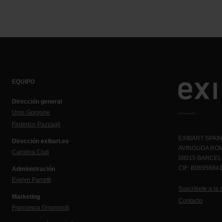
EQUIPO
Dirección general
Uros Gorgone
Federico Pazzagli
EXIBART SPAIN,
Dirección exibart.es
AVINGUDA ROM
Carolina Ciuti
08015 BARCE
CIF: B0695684
Administración
Evelyn Parretti
Suscríbete a la 
Marketing
Contacto
Francesca Grismondi