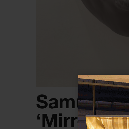
Samuel S
‘Mirror in 