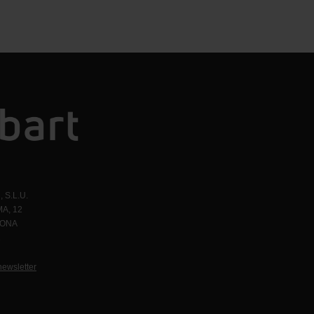
 S.L.U.
A, 12
LONA
1
newsletter