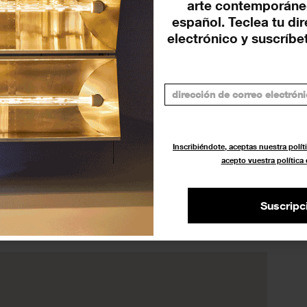
arte contemporáne
español. Teclea tu di
va exposición individual del escultor Samuel Salcedo.
electrónico y suscríbet
adas específicamente para esta ocasión. El conjunto
n hierro de fundición y cemento, cinco rostros en
iezas en resina blanca suspendidas en pared, así como
 escala, entre otras obras. Esta diversidad material
 sino que articula un discurso en el que cada
ta, enfatizando la relación entre materia, cuerpo e
Inscribiéndote, aceptas nuestra políti
acepto vuestra política
Suscripc