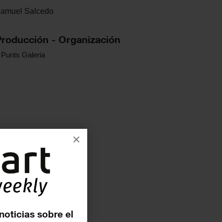
amuel
Salcedo
Producción - Organización
 Punts Galeria
×
noticias sobre el