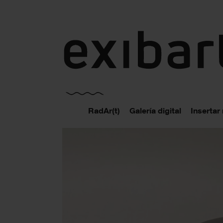
exibart.es
RadAr(t)
Galería digital
Insertar