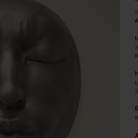
2
3
B
L
1
E
A