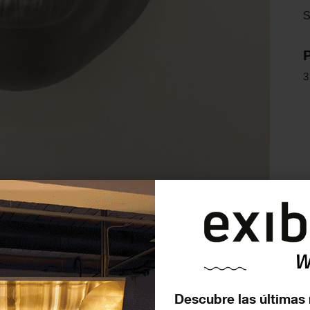
S
3
alcedo —
a Mirror’
Descubre las últimas 