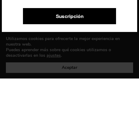
AVINGUDA ROMA, 12
08015 BARCELONA
CIF: B06956841
Suscripción
Suscríbete a la newsletter
Contacto
Utilizamos cookies para ofrecerte la mejor experiencia en
nuestra web.
Puedes aprender más sobre qué cookies utilizamos o
desactivarlas en los
ajustes
.
Política de privacidad
©exibart 2026 - web design and
development by
Infmedia
Aceptar