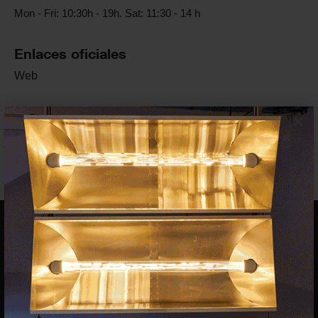
Mon - Fri: 10:30h - 19h. Sat: 11:30 - 14 h
Enlaces oficiales
Web
Artista/s
×
Oriol
Vilanova
EQUIPO
Dirección general
Uros Gorgone