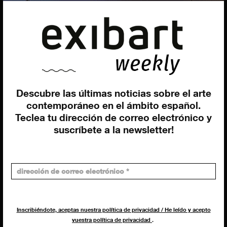
Federico Pazzagli
Dirección exibart.es
Carolina Ciuti
Administración
Evelyn Parretti
Marketing
Francesca Grismondi
Descubre las últimas noticias sobre el arte
contemporáneo en el ámbito español.
Programación y diseño web
Teclea tu dirección de correo electrónico y
Giovanni Costante
suscríbete a la newsletter!
Marcello Moi
Inscribiéndote, aceptas nuestra política de privacidad / He leído y acepto
vuestra política de privacidad
.
EXIBART SPAIN, S.L.U.