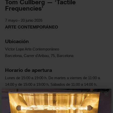
Tom Cullberg — ‘Tactile
Frequencies’
7 mayo - 20 junio 2026
ARTE CONTEMPORÁNEO
Ubicación
Víctor Lope Arte Contemporáneo
Barcelona, Carrer d'Aribau, 75, Barcelona
Horario de apertura
Lunes de 15:00 a 19:00 h. De martes a viernes de 11:00 a
14:00 y de 15:00 a 19:00 h. Sábados de 11:00 a 14:00 h.
×
Enlaces oficiales
Web