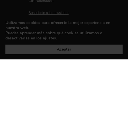
CIF: B06956841
Suscríbete a la newsletter
Contacto
Utilizamos cookies para ofrecerte la mejor experiencia en
nuestra web.
Puedes aprender más sobre qué cookies utilizamos o
desactivarlas en los
ajustes
.
Política de privacidad
©exibart 2026 - web design and
development by
Infmedia
Aceptar