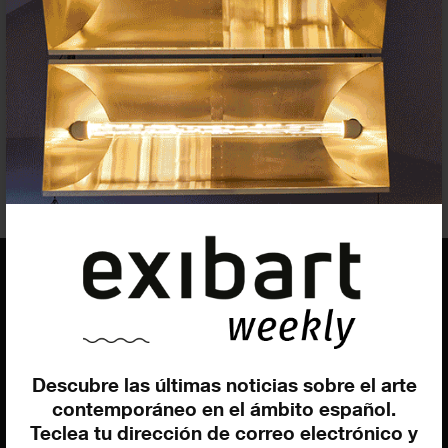
Artista/s
Tom
Cullberg
Producción - Organización
Victor Lope Arte Contemporáneo
EQUIPO
Dirección general
Descubre las últimas noticias sobre el arte
Uros Gorgone
contemporáneo en el ámbito español.
Federico Pazzagli
Teclea tu dirección de correo electrónico y