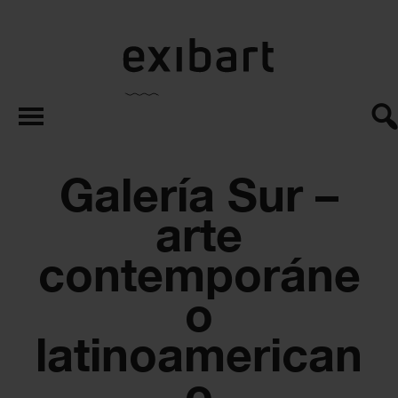
exibart.es
Galería Sur –
arte
contemporáne
o
latinoamerican
o