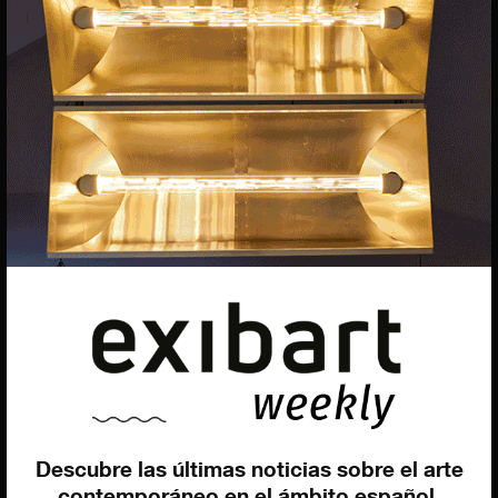
Uros Gorgone
Federico Pazzagli
Dirección exibart.es
Carolina Ciuti
Administración
Evelyn Parretti
Marketing
Francesca Grismondi
Programación y diseño web
Giovanni Costante
Marcello Moi
Descubre las últimas noticias sobre el arte
contemporáneo en el ámbito español.