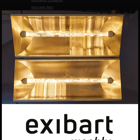
Marcello Moi
×
EXIBART SPAIN, S.L.U.
AVINGUDA ROMA, 12
08015 BARCELONA
CIF: B06956841
Suscríbete a la newsletter
Contacto
Utilizamos cookies para ofrecerte la mejor experiencia en
nuestra web.
Puedes aprender más sobre qué cookies utilizamos o
desactivarlas en los
ajustes
.
Política de privacidad
©exibart 2026 - web design and
development by
Infmedia
Aceptar