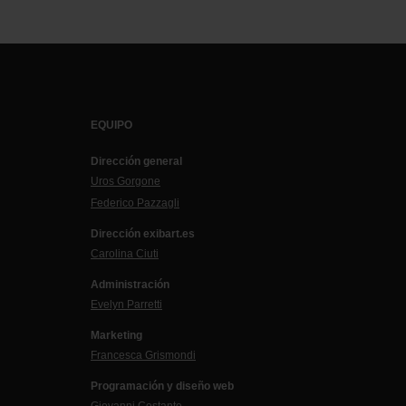
EQUIPO
Dirección general
Uros Gorgone
Federico Pazzagli
Dirección exibart.es
Carolina Ciuti
Administración
Evelyn Parretti
Marketing
Francesca Grismondi
Programación y diseño web
Giovanni Costante