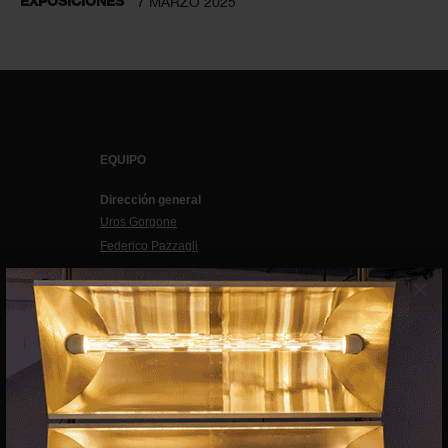
EXPOSICIONES
7 MARZO 2025
EQUIPO
Dirección general
Uros Gorgone
Federico Pazzagli
Dirección exibart.es
×
Carolina Ciuti
Administración
Evelyn Parretti
Marketing
Francesca Grismondi
Programación y diseño web