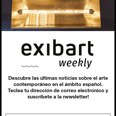
Giovanni Costante
Marcello Moi
EXIBART SPAIN, S.L.U.
AVINGUDA ROMA, 12
08015 BARCELONA
CIF: B06956841
Descubre las últimas noticias sobre el arte
contemporáneo en el ámbito español.
Suscríbete a la newsletter
Teclea tu dirección de correo electrónico y
Contacto
Utilizamos cookies para ofrecerte la mejor experiencia en
suscríbete a la newsletter!
nuestra web.
Puedes aprender más sobre qué cookies utilizamos o
desactivarlas en los
ajustes
.
Política de privacidad
©exibart 2026 - web design and