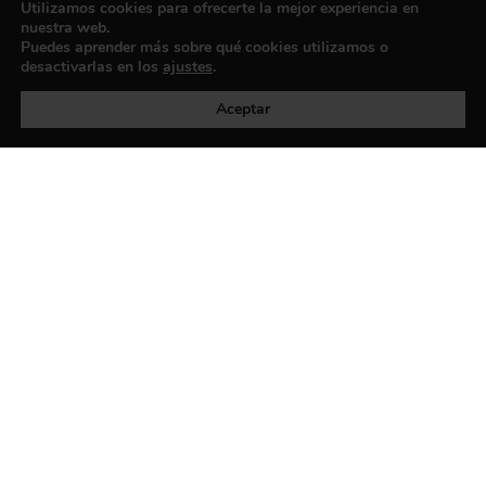
Utilizamos cookies para ofrecerte la mejor experiencia en
nuestra web.
Puedes aprender más sobre qué cookies utilizamos o
desactivarlas en los
ajustes
.
Política de privacidad
©exibart 2026 - web design and
development by
Infmedia
Aceptar