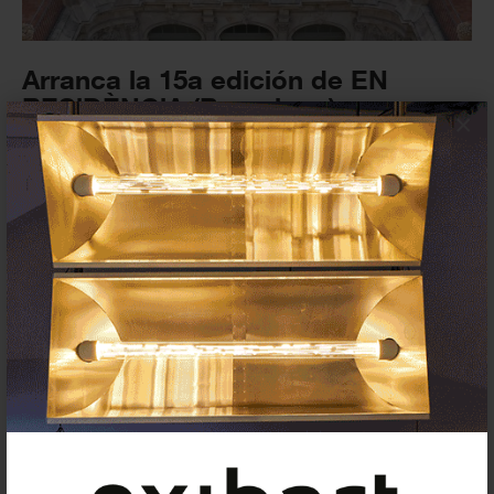
Arranca la 15a edición de EN
RESiDÈNCiA (Barcelona)
×
FESTIVALES
16 OCTUBRE 2023
BCN Producció anuncia lxs