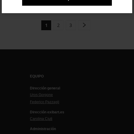
2
3
1
EQUIPO
Dirección general
Uros Gorgone
Federico Pazzagli
Dirección exibart.es
Carolina Ciuti
Administración