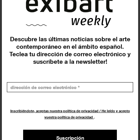
ganadorxs que conformarán la
programación de La...
NOTICIAS
15 JULIO 2023
Descubre las últimas noticias sobre el arte
contemporáneo en el ámbito español.
Teclea tu dirección de correo electrónico y
suscríbete a la newsletter!
El ICUB anuncia una plétora de
Inscribiéndote, aceptas nuestra política de privacidad / He leído y acepto
vuestra política de privacidad
.
actividades culturales estivales en
las...
Suscripción
EXPOSICIONES
3 JULIO 2023