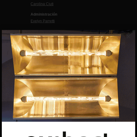
Carolina Ciuti
Administración
Evelyn Parretti
Marketing
×
Francesca Grismondi
Programación y diseño web
Giovanni Costante
Marcello Moi
EXIBART SPAIN, S.L.U.
AVINGUDA ROMA, 12
08015 BARCELONA
CIF: B06956841