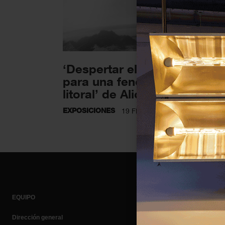
‘Despertar el agua. Notas
para una fenomenología del
litoral’ de Alice...
EXPOSICIONES
19 FEBRERO 2025
EQUIPO
Dirección general