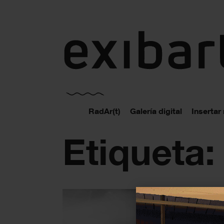
exibart.es
RadAr(t)
Galería digital
Insertar
Etiqueta: 