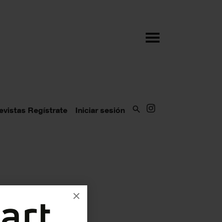
evistas
Regístrate
Iniciar sesión
×