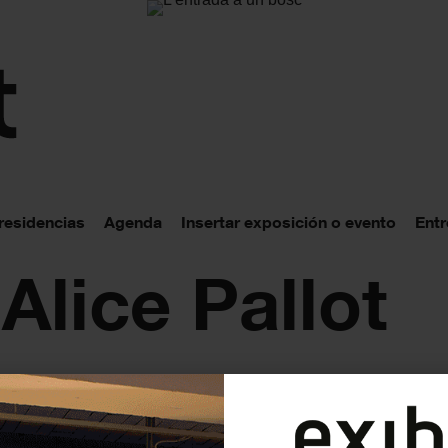
 residencias
Agenda
Insertar exposición o evento
Entr
Alice Pallot