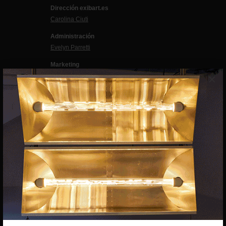
Dirección exibart.es
Carolina Ciuti
Administración
Evelyn Parretti
Marketing
×
Francesca Grismondi
Programación y diseño web
Giovanni Costante
Marcello Moi
EXIBART SPAIN, S.L.U.
AVINGUDA ROMA, 12
08015 BARCELONA