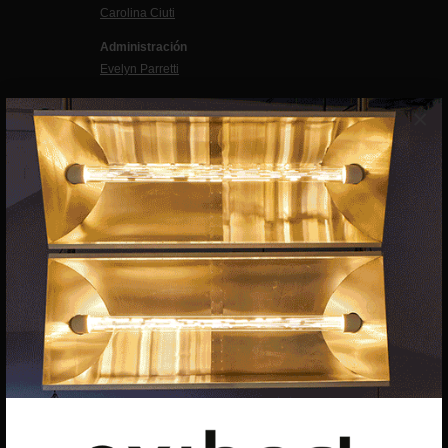
Carolina Ciuti
Administración
Evelyn Parretti
Marketing
×
Francesca Grismondi
Programación y diseño web
Giovanni Costante
Marcello Moi
EXIBART SPAIN, S.L.U.
AVINGUDA ROMA, 12
08015 BARCELONA
CIF: B06956841