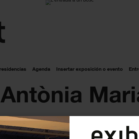
 residencias
Agenda
Insertar exposición o evento
Entr
 Antònia Mari