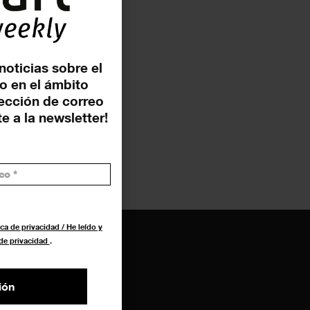
noticias sobre el
o en el ámbito
rección de correo
e a la newsletter!
ca de privacidad / He leído y
 de privacidad
.
ión