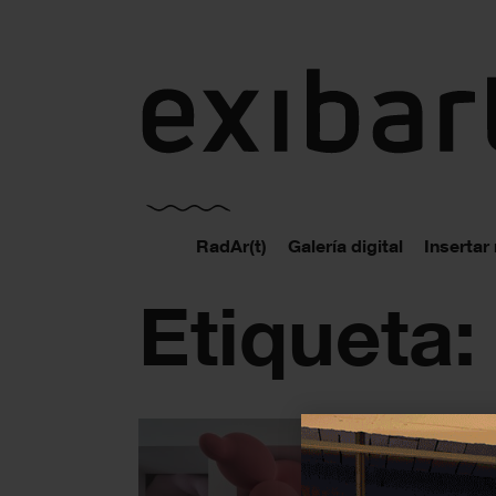
exibart.es
RadAr(t)
Galería digital
Insertar
Etiqueta: