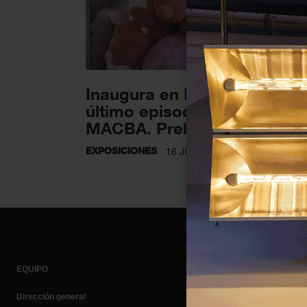
Inaugura en Barcelona el
último episodio de ‘Col·lecc
MACBA. Preludi: Intenció...
EXPOSICIONES
16 JULIO 2024
EQUIPO
Dirección general