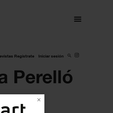
evistas
Regístrate
Iniciar sesión
a Perelló
×