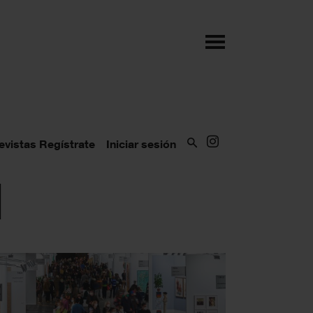
evistas
Regístrate
Iniciar sesión
d