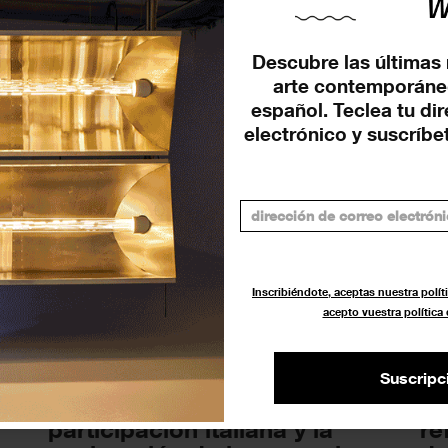
ARCOmadrid 2026:
Ce
continuidad, renovación y
ed
Descubre las últimas 
proyección internacional en
Ar
arte contemporáne
su 45ª edición
español. Teclea tu di
ACT
electrónico y suscríbet
FERIAS
17 DICIEMBRE 2025
Inscribiéndote, aceptas nuestra políti
acepto vuestra política
Suscripc
ARCOmadrid 2025: la
AR
participación italiana y la
re