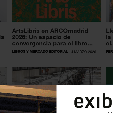
ArtsLibris en ARCOmadrid
Ll
la
2026: Un espacio de
la
convergencia para el libro...
el.
LIBROS Y MERCADO EDITORIAL
FER
4 MARZO 2026