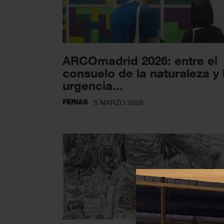
ARCOmadrid 2026: entre el
consuelo de la naturaleza y 
urgencia...
FERIAS
5 MARZO 2026