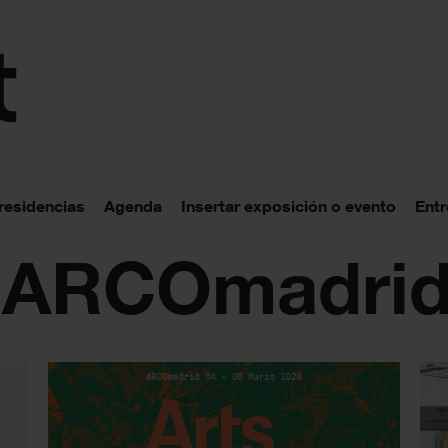
 residencias
Agenda
Insertar exposición o evento
Entr
: ARCOmadri