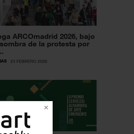
ega ARCOmadrid 2026, bajo
 sombra de la protesta por
..
IAS
23 FEBRERO 2026
×