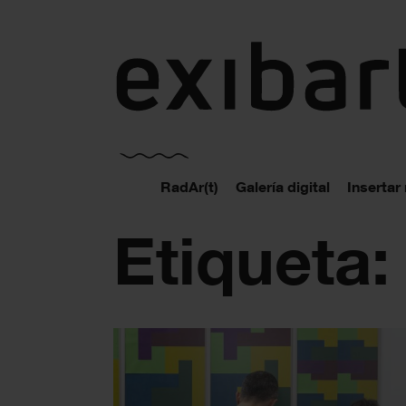
exibart.es
RadAr(t)
Galería digital
Insertar
Etiqueta