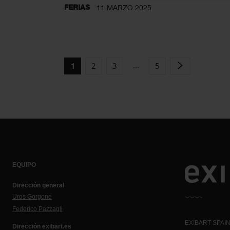
FERIAS
11 MARZO 2025
...
2
3
5
1
EQUIPO
Dirección general
Uros Gorgone
Federico Pazzagli
EXIBART SPAIN,
Dirección exibart.es