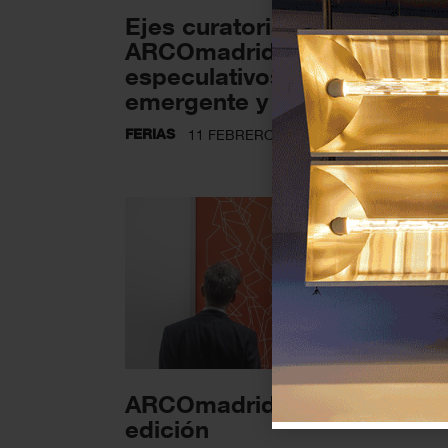
Ejes curatoriales en
ARCOmadrid 2026: futuros
especulativos, escena
emergente y foco...
FERIAS
11 FEBRERO 2026
ARCOmadrid cierra su 44ª
edición