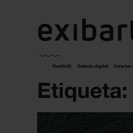
exibart.es
RadAr(t)
Galería digital
Insertar
Etiqueta: