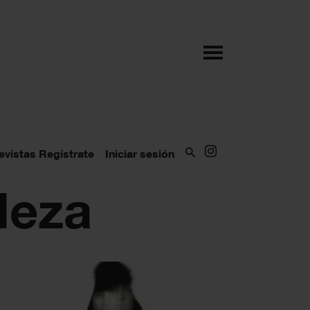
evistas
Regístrate
Iniciar sesión
leza