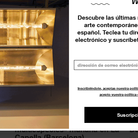
El CDAN (Huesca) presenta su
Jo
Descubre las últimas 
programación expositiva
es
arte contemporáne
anual
àn
español. Teclea tu di
EXPOSICIONES
INA
1 ABRIL 2022
electrónico y suscríbet
Inscribiéndote, aceptas nuestra políti
acepto vuestra política
Suscripc
o»
Se inaugura «Imaginaris
El
multiespècies» mañana en La
De
Capella (Barcelona)