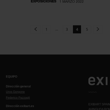
EXPOSICIONES
1 MARZO 2022
...
1
3
5
4
EQUIPO
Dirección general
Uros Gorgone
Federico Pazzagli
EXIBART SPAIN,
Dirección exibart.es
AVINGUDA ROM