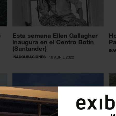
)
Esta semana Ellen Gallagher
Ho
inaugura en el Centro Botín
P
(Santander)
INA
INAUGURACIONES
10 ABRIL 2022