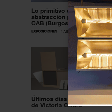
Lo primitivo desde la
abstracción pictórica en el
CAB (Burgos)
EXPOSICIONES
4 ABRIL 2022
Últimos días para ver «Ocel
de Victoria Civera