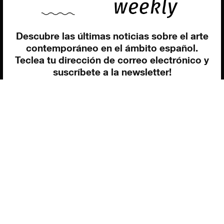
Contacto
Utilizamos cookies para ofrecerte la mejor experiencia en
nuestra web.
Puedes aprender más sobre qué cookies utilizamos o
Descubre las últimas noticias sobre el arte
desactivarlas en los
ajustes
.
contemporáneo en el ámbito español.
Política de privacidad
©exibart 2026 - web design and
Teclea tu dirección de correo electrónico y
development by
Infmedia
Aceptar
suscríbete a la newsletter!
Inscribiéndote, aceptas nuestra política de privacidad / He leído y acepto
vuestra política de privacidad
.
Suscripción