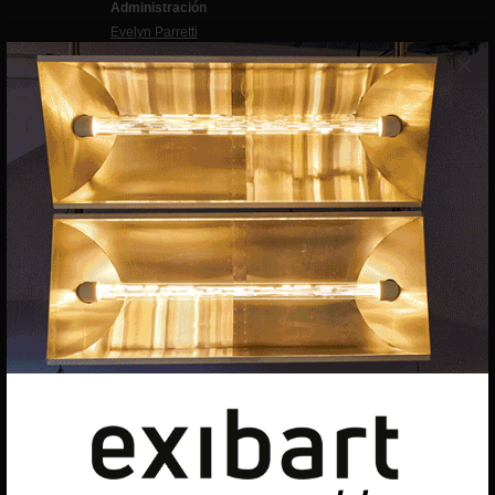
Administración
Evelyn Parretti
×
Marketing
Francesca Grismondi
Programación y diseño web
Giovanni Costante
Marcello Moi
EXIBART SPAIN, S.L.U.
AVINGUDA ROMA, 12
08015 BARCELONA
CIF: B06956841
Suscríbete a la newsletter