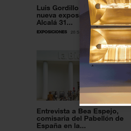
Luis Gordillo inaugura una
nueva exposición en la Sala
Alcalá 31...
EXPOSICIONES
28 SEPTIEMBRE 2023
Entrevista a Bea Espejo,
comisaria del Pabellón de
España en la...