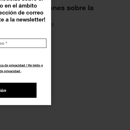
o en el ámbito
imeras impresiones sobre la
rección de correo
enal de Venecia
e a la newsletter!
OSICIONES
22 ABRIL 2022
ca de privacidad / He leído y
 de privacidad
.
ión