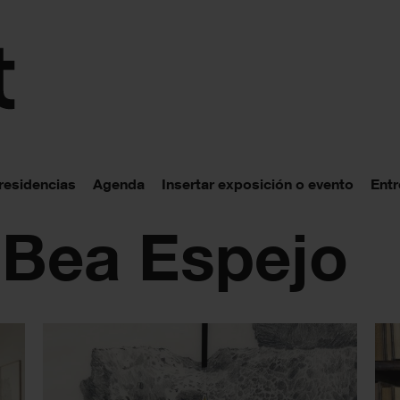
 residencias
Agenda
Insertar exposición o evento
Entr
 Bea Espejo