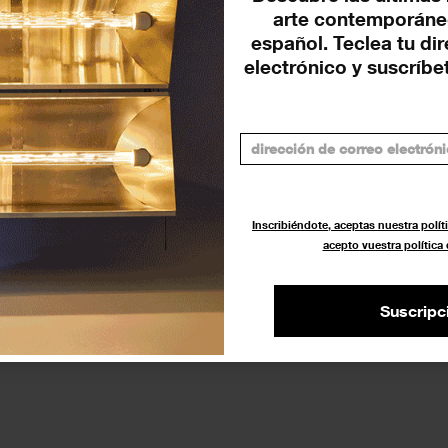
arte contemporáne
El CAAC (Sevilla) celebra la
Pr
español. Teclea tu di
obra de Julia Fuentesal y
Bi
electrónico y suscríbet
Pablo...
EXP
EXPOSICIONES
14 MAYO 2023
Inscribiéndote, aceptas nuestra políti
acepto vuestra política
Suscripc