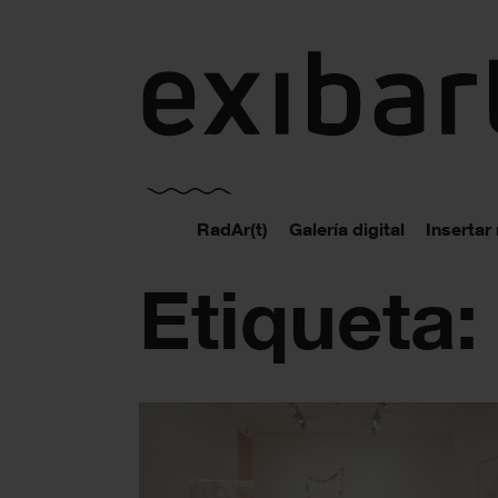
exibart.es
RadAr(t)
Galería digital
Insertar
Etiqueta: