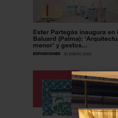
Ester Partegàs inaugura en
Baluard (Palma): ‘Arquitectu
menor’ y gestos...
EXPOSICIONES
30 ENERO 2026