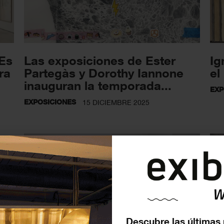
 Es
Las exposiciones de Ester
Ig
ra
Partegàs y Dorothy Iannone
el
inauguran la temporada...
EXP
EXPOSICIONES
15 DICIEMBRE 2025
Descubre las últimas 