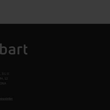
 S.L.U.
A, 12
LONA
1
newsletter