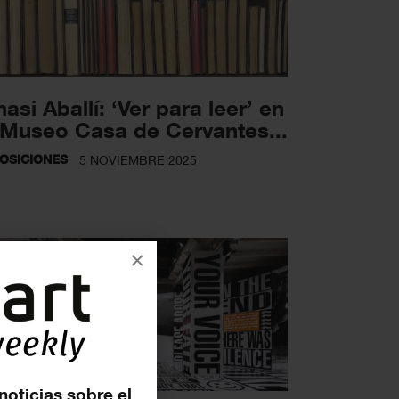
nasi Aballí: ‘Ver para leer’ en
 Museo Casa de Cervantes...
OSICIONES
5 NOVIEMBRE 2025
×
noticias sobre el