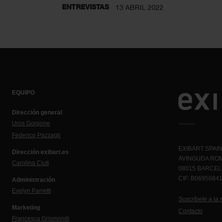
ENTREVISTAS
13 ABRIL 2022
EQUIPO
Dirección general
Uros Gorgone
Federico Pazzagli
EXIBART SPAIN,
Dirección exibart.es
AVINGUDA ROM
Carolina Ciuti
08015 BARCE
CIF: B0695684
Administración
Evelyn Parretti
Suscríbete a la 
Marketing
Contacto
Francesca Grismondi