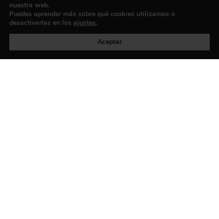
nuestra web.
Puedes aprender más sobre qué cookies utilizamos o
desactivarlas en los
ajustes
.
Política de privacidad
©exibart 2026 - web design and
development by
Infmedia
Aceptar