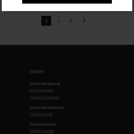
2
3
1
EQUIPO
Dirección general
Uros Gorgone
Federico Pazzagli
Dirección exibart.es
Carolina Ciuti
Administración
Evelyn Parretti