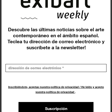
Refik Anadol da inicio a la nueva
serie de exposiciones ‘In...
EXPOSICIONES
7 MARZO 2025
Descubre las últimas noticias sobre el arte
contemporáneo en el ámbito español.
Teclea tu dirección de correo electrónico y
suscríbete a la newsletter!
Inscribiéndote, aceptas nuestra política de privacidad / He leído y acepto
Retrospectiva de Tarsila do Amaral
vuestra política de privacidad
.
en el Guggenheim Bilbao
EXPOSICIONES
27 FEBRERO 2025
Suscripción