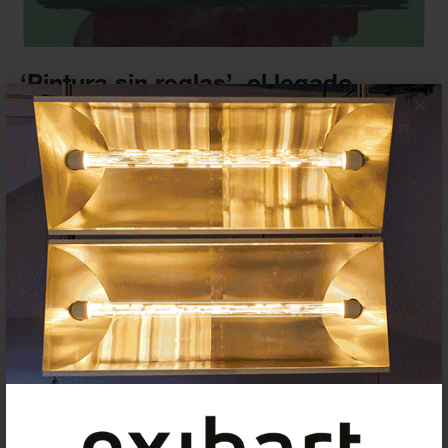
‘Pintura sin reglas’, el legado
×
pictórico de Helen Frankenthaler
en el...
EXPOSICIONES
20 MARZO 2025