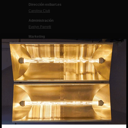
Dirección exibart.es
Carolina Ciuti
Administración
Evelyn Parretti
Marketing
×
Francesca Grismondi
Programación y diseño web
Giovanni Costante
Marcello Moi
EXIBART SPAIN, S.L.U.
AVINGUDA ROMA, 12
08015 BARCELONA