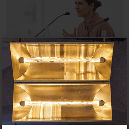
×
exibart.es entrevista: Claudia
Segura, crear comunidades ante
todo
ENTREVISTAS
21 NOVIEMBRE 2022