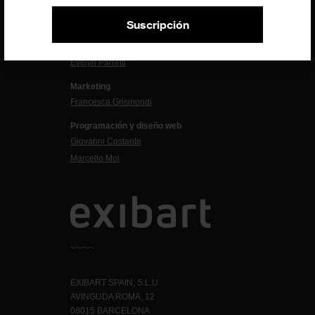
Dirección exibart.es
Suscripción
Carolina Ciuti
Administración
Evelyn Parretti
Marketing
Francesca Grismondi
Programación y diseño web
Giovanni Costante
Marcello Moi
EXIBART SPAIN, S.L.U.
AVINGUDA ROMA, 12
08015 BARCELONA