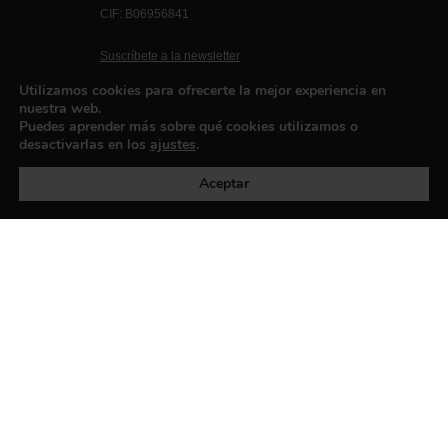
CIF: B06956841
Suscríbete a la newsletter
Contacto
Utilizamos cookies para ofrecerte la mejor experiencia en
nuestra web.
Puedes aprender más sobre qué cookies utilizamos o
desactivarlas en los
ajustes
.
Política de privacidad
©exibart 2026 - web design and
development by
Infmedia
Aceptar