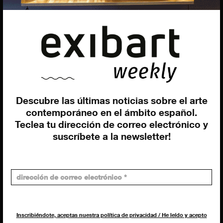
Dirección general
Uros Gorgone
Federico Pazzagli
Dirección exibart.es
Carolina Ciuti
Administración
Evelyn Parretti
Marketing
Descubre las últimas noticias sobre el arte
Francesca Grismondi
contemporáneo en el ámbito español.
Teclea tu dirección de correo electrónico y
Programación y diseño web
suscríbete a la newsletter!
Giovanni Costante
Marcello Moi
Inscribiéndote, aceptas nuestra política de privacidad / He leído y acepto