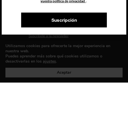
vuestra política de privacidad
.
EXIBART SPAIN, S.L.U.
AVINGUDA ROMA, 12
08015 BARCELONA
Suscripción
CIF: B06956841
Suscríbete a la newsletter
Contacto
Utilizamos cookies para ofrecerte la mejor experiencia en
nuestra web.
Puedes aprender más sobre qué cookies utilizamos o
desactivarlas en los
ajustes
.
Política de privacidad
©exibart 2026 - web design and
development by
Infmedia
Aceptar