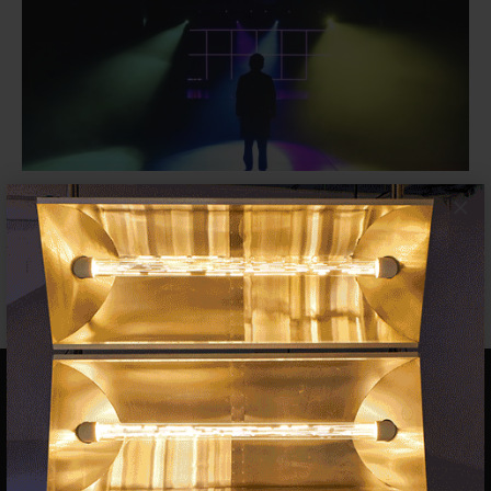
×
CLUBS, Art a la pista anuncia la
programación de su segunda...
FESTIVALES
1 DICIEMBRE 2022
EQUIPO