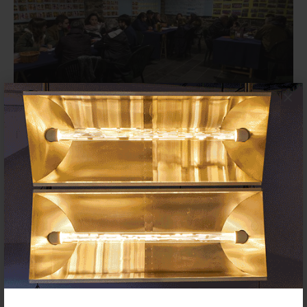
×
Concomitentes publica una nueva
convocatoria dirigida a artistas
menores de 35...
CONVOCATORIAS
22 JULIO 2023