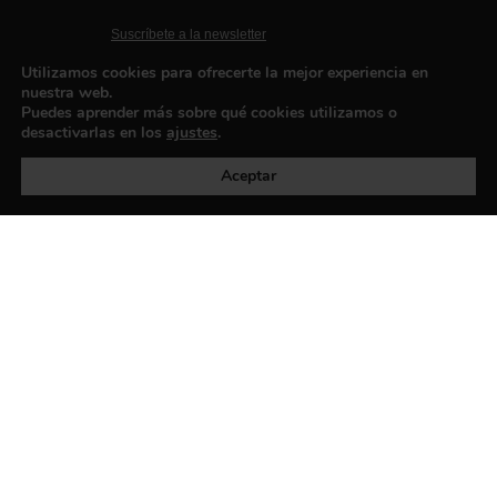
Suscríbete a la newsletter
Contacto
Utilizamos cookies para ofrecerte la mejor experiencia en
nuestra web.
Puedes aprender más sobre qué cookies utilizamos o
desactivarlas en los
ajustes
.
Política de privacidad
©exibart 2026 - web design and
development by
Infmedia
Aceptar