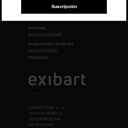
Carolina Ciuti
Suscripción
Administración
Evelyn Parretti
Marketing
Francesca Grismondi
Programación y diseño web
Giovanni Costante
Marcello Moi
EXIBART SPAIN, S.L.U.
AVINGUDA ROMA, 12
08015 BARCELONA
CIF: B06956841