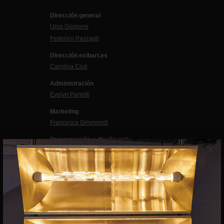
Dirección general
Uros Gorgone
Federico Pazzagli
Dirección exibart.es
Carolina Ciuti
Administración
Evelyn Parretti
Marketing
Francesca Grismondi
Programación y diseño web
×
Giovanni Costante
Marcello Moi