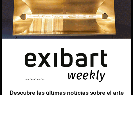
EXIBART SPAIN, S.L.U.
AVINGUDA ROMA, 12
08015 BARCELONA
CIF: B06956841
Suscríbete a la newsletter
Contacto
Utilizamos cookies para ofrecerte la mejor experiencia en
nuestra web.
Puedes aprender más sobre qué cookies utilizamos o
desactivarlas en los
ajustes
.
Política de privacidad
©exibart 2026 - web design and
development by
Infmedia
Aceptar
Descubre las últimas noticias sobre el arte
contemporáneo en el ámbito español.
Teclea tu dirección de correo electrónico y
suscríbete a la newsletter!