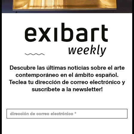
EQUIPO
Dirección general
Uros Gorgone
Federico Pazzagli
Dirección exibart.es
Carolina Ciuti
Administración
Evelyn Parretti
Descubre las últimas noticias sobre el arte
Marketing
contemporáneo en el ámbito español.
Francesca Grismondi
Teclea tu dirección de correo electrónico y
suscríbete a la newsletter!
Programación y diseño web
Giovanni Costante
Marcello Moi