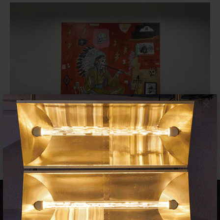
×
Wes Lang vende el 0,25% de
algunas de sus obras a...
MERCADO
2 ENERO 2022