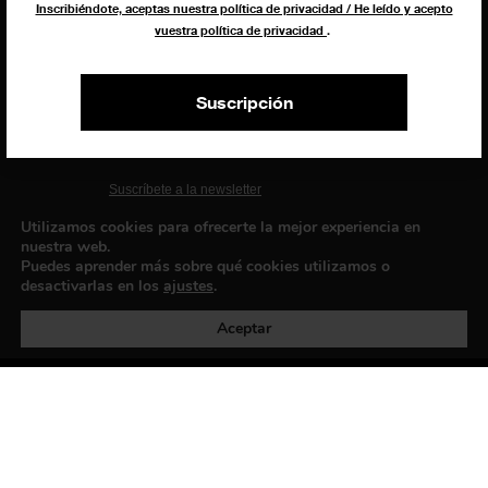
Inscribiéndote, aceptas nuestra política de privacidad / He leído y acepto
vuestra política de privacidad
.
EXIBART SPAIN, S.L.U.
Suscripción
AVINGUDA ROMA, 12
08015 BARCELONA
CIF: B06956841
Suscríbete a la newsletter
Contacto
Utilizamos cookies para ofrecerte la mejor experiencia en
nuestra web.
Puedes aprender más sobre qué cookies utilizamos o
desactivarlas en los
ajustes
.
Política de privacidad
©exibart 2026 - web design and
development by
Infmedia
Aceptar