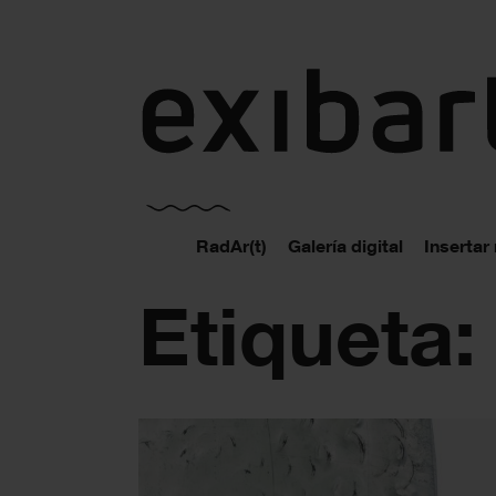
exibart.es
RadAr(t)
Galería digital
Insertar
Etiqueta: