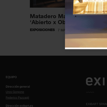
Matadero Madrid recupera
‘Abierto x Obras’
EXPOSICIONES
7 MARZO 2025
EQUIPO
Dirección general
Uros Gorgone
Federico Pazzagli
EXIBART SPAIN,
Dirección exibart.es