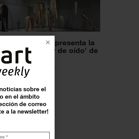
×
 C3A (Córdoba) presenta la
posición ‘Saber de oído’ de
istina...
OSICIONES
1 ABRIL 2025
noticias sobre el
o en el ámbito
rección de correo
e a la newsletter!