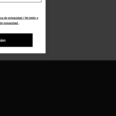
ca de privacidad / He leído y
 de privacidad
.
ión