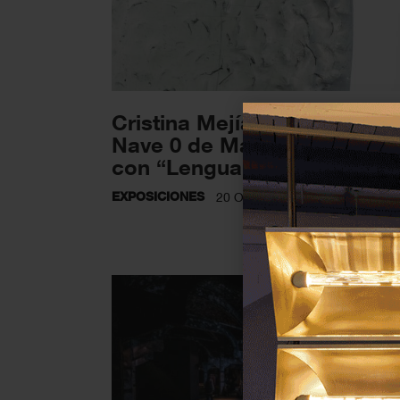
Cristina Mejías transforma l
Nave 0 de Matadero Madrid
con “Lengua...
EXPOSICIONES
20 OCTUBRE 2025