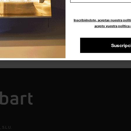
La Sala de Arte Joven de
Inscribiéndote, aceptas nuestra políti
Madrid presenta ‘Raíces por
acepto vuestra política
defecto’
EXPOSICIONES
22 MAYO 2022
Suscripc
 S.L.U.