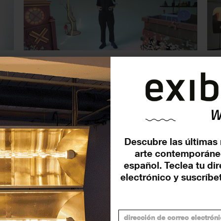
a
Matadero Madrid arrancará
El
temporada con Cristina
ex
Mejías, L.E.V. Matadero y
Cr
‘Futuros...
EXP
EXPOSICIONES
11 JULIO 2025
Descubre las últimas 
arte contemporáne
español. Teclea tu di
electrónico y suscríbet