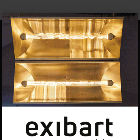
×
EQUIPO
Dirección general
Uros Gorgone
Federico Pazzagli
Dirección exibart.es
Carolina Ciuti
Administración
Evelyn Parretti
Marketing
Francesca Grismondi
Programación y diseño web