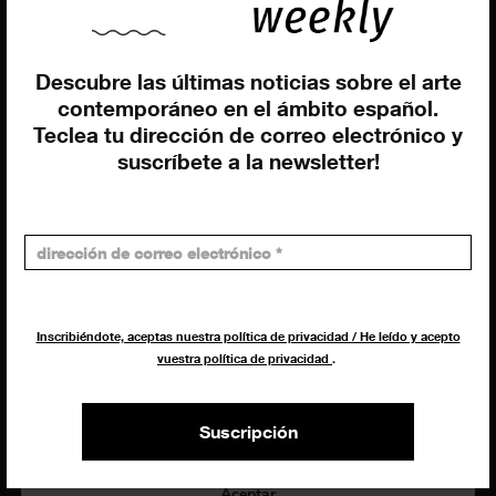
Giovanni Costante
Marcello Moi
Descubre las últimas noticias sobre el arte
contemporáneo en el ámbito español.
Teclea tu dirección de correo electrónico y
suscríbete a la newsletter!
EXIBART SPAIN, S.L.U.
AVINGUDA ROMA, 12
08015 BARCELONA
CIF: B06956841
Inscribiéndote, aceptas nuestra política de privacidad / He leído y acepto
Suscríbete a la newsletter
vuestra política de privacidad
.
Contacto
Utilizamos cookies para ofrecerte la mejor experiencia en
nuestra web.
Puedes aprender más sobre qué cookies utilizamos o
Suscripción
desactivarlas en los
ajustes
.
Política de privacidad
©exibart 2026 - web design and
development by
Infmedia
Aceptar