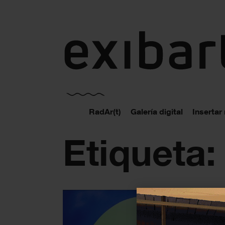
exibart.es
RadAr(t)
Galería digital
Insertar
Etiqueta: