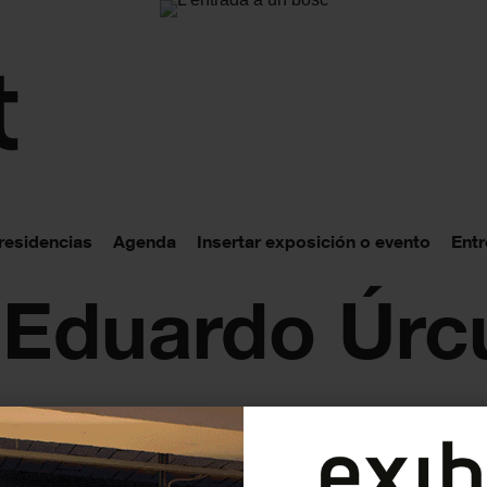
 residencias
Agenda
Insertar exposición o evento
Entr
 Eduardo Úrc