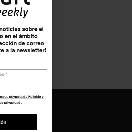
noticias sobre el
o en el ámbito
rección de correo
e a la newsletter!
ca de privacidad / He leído y
 de privacidad
.
ión