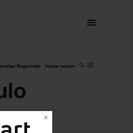
evistas
Regístrate
Iniciar sesión
ulo
×