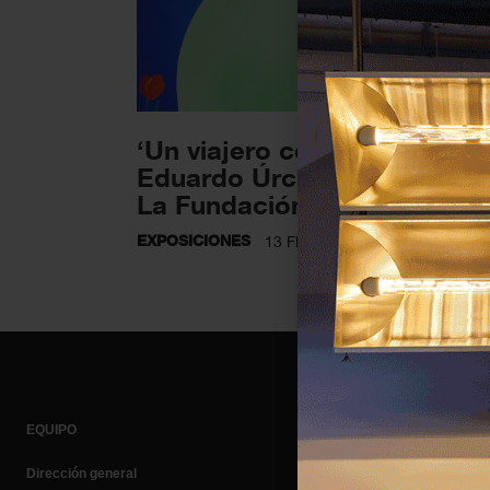
‘Un viajero cosmopolita’ de
Eduardo Úrculo presenta e
La Fundación Bancaja...
EXPOSICIONES
13 FEBRERO 2025
EQUIPO
Dirección general